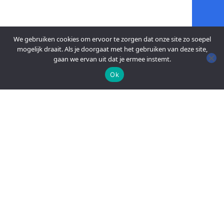
We gebruiken cookies om ervoor te zorgen dat onze site zo soepel
mogelijk draait. Als je doorgaat met het gebruiken van deze site,
gaan we ervan uit dat je ermee instemt.
Ok
An official website of the Seventh-day
Adventist Church.
FACEBOOK
YOUTUBE