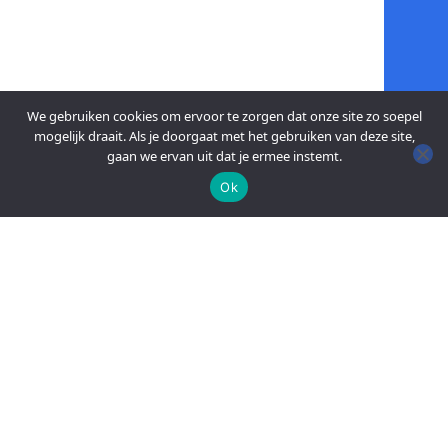
We gebruiken cookies om ervoor te zorgen dat onze site zo soepel
mogelijk draait. Als je doorgaat met het gebruiken van deze site,
gaan we ervan uit dat je ermee instemt.
Ok
An official website of the Seventh-day
Adventist Church.
FACEBOOK