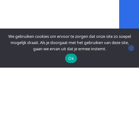
We gebruiken cookies om ervoor te zorgen dat onze site zo soepel
mogelijk draait. Als je doorgaat met het gebruiken van deze site,
gaan we ervan uit dat je ermee instemt.
Ok
An official website of the Seventh-day
Adventist Church.
FACEBOOK