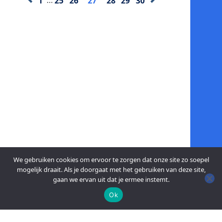
1
…
25
26
27
28
29
30
We gebruiken cookies om ervoor te zorgen dat onze site zo soepel
mogelijk draait. Als je doorgaat met het gebruiken van deze site,
gaan we ervan uit dat je ermee instemt.
Ok