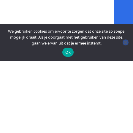
We gebruiken cookies om ervoor te zorgen dat onze site zo soepel
mogelijk draait. Als je doorgaat met het gebruiken van deze site,
gaan we ervan uit dat je ermee instemt.
Ok
An official website of the Seventh-day
Adventist Church.
FACEBOOK