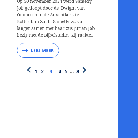
Op 30 november 2024 werd Sametly
Job gedoopt door ds. Dwight van
Ommeren in de Adventkerk te
Rotterdam Zuid. Sametly was al
langer samen met haar zus Jurian Job
bezig met de Bijbelstudie. Zij raakte…
LEES MEER
1
2
3
4
5
…
8