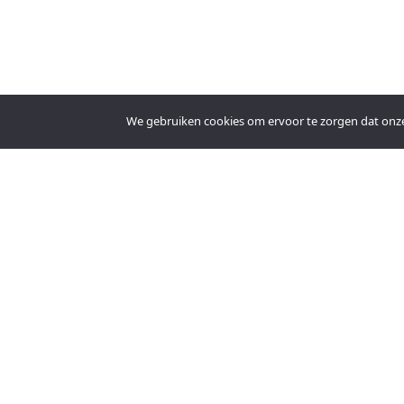
We gebruiken cookies om ervoor te zorgen dat onze s
An official website of the Seventh-day Adventi
© 2026 Copyright 2024 Kerkgenootschap der Zevende-dags Adventiste
Amersfoortseweg 18
Huis ter Heide
3712 BC
Nederland
030 – 693 93 75