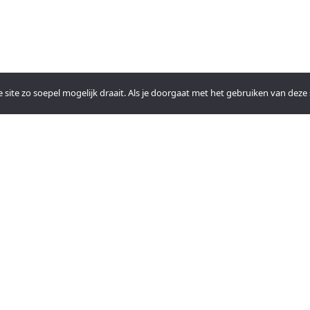
ite zo soepel mogelijk draait. Als je doorgaat met het gebruiken van deze s
FACEBOOK
PRIVACY
st Church.
YOUTUBE
NEEM CONT
n