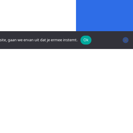
ite, gaan we ervan uit dat je ermee instemt.
Ok
ACT OP