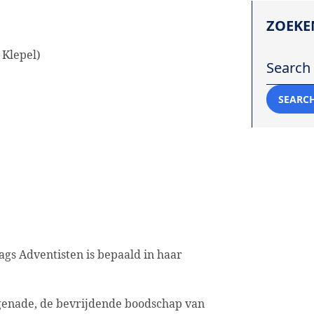
ZOEKE
epel)
Search fo
SEARC
gs Adventisten is bepaald in haar
 genade, de bevrijdende boodschap van