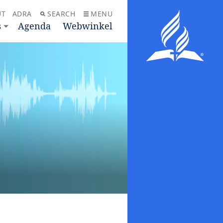
UT
ADRA
SEARCH
MENU
s
Agenda
Webwinkel