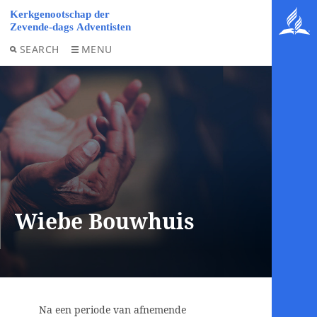
SEARCH
MENU
Wiebe Bouwhuis
Na een periode van afnemende