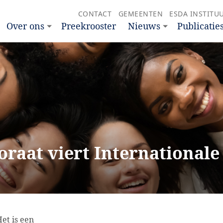
CONTACT
GEMEENTEN
ESDA INSTITU
Over ons
Preekrooster
Nieuws
Publicatie
raat viert International
et is een