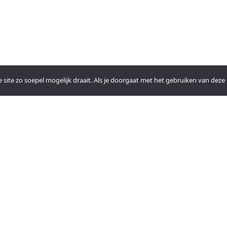
ite zo soepel mogelijk draait. Als je doorgaat met het gebruiken van deze s
FACEBOOK
PRIVACY
st Church.
YOUTUBE
NEEM CONT
n