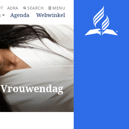
UT
ADRA
SEARCH
MENU
s
Agenda
Webwinkel
e Vrouwendag