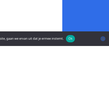
ite, gaan we ervan uit dat je ermee instemt.
Ok
ACT OP