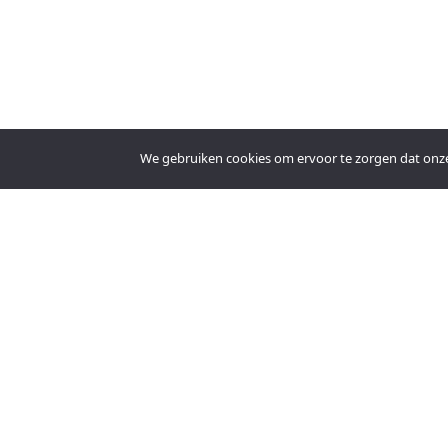
We gebruiken cookies om ervoor te zorgen dat onze s
An official website of the Seventh-day Adventi
© 2026 Copyright 2024 Kerkgenootschap der Zevende-dags Adventiste
Amersfoortseweg 18
Huis ter Heide
3712 BC
Nederland
030 – 693 93 75