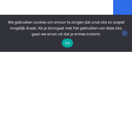
We gebruiken cookies om ervoor te zorgen dat onze site zo soepel
mogelijk draait. Als je doorgaat met het gebruiken van deze site,
gaan we ervan uit dat je ermee instemt.
Ok
An official website of the Seventh-day
Adventist Church.
FACEBOOK
YOUTUBE