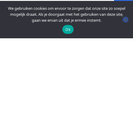
We gebruiken cookies om ervoor te zorgen dat onze site zo soepel
mogelijk draait. Als je doorgaat met het gebruiken van deze site,
gaan we ervan uit dat je ermee instemt.
Ok
An official website of the Seventh-day
Adventist Church.
FACEBOOK
YOUTUBE
PRIVACY
NEEM CONTACT OP