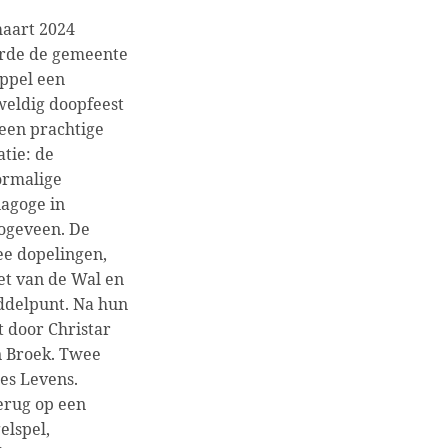
aart 2024
erde de gemeente
ppel een
eldig doopfeest
een prachtige
atie: de
ormalige
agoge in
ogeveen. De
e dopelingen,
et van de Wal en
ddelpunt. Na hun
 door Christar
n Broek. Twee
es Levens.
terug op een
elspel,