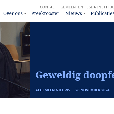
CONTACT
GEMEENTEN
ESDA INSTITU
Over ons
Preekrooster
Nieuws
Publicatie
Geweldig doopf
ALGEMEEN NIEUWS
26 NOVEMBER 2024