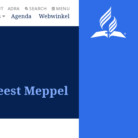
UT
ADRA
SEARCH
MENU
s
Agenda
Webwinkel
eest Meppel