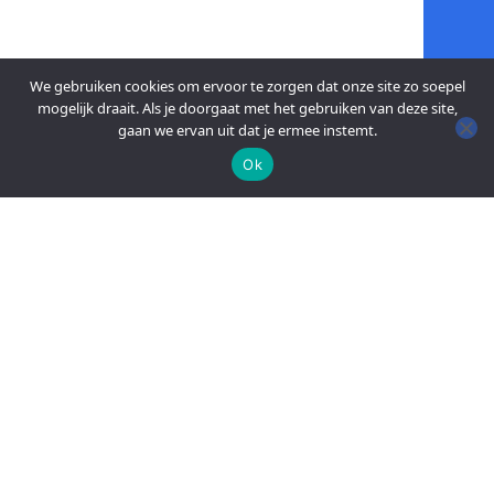
We gebruiken cookies om ervoor te zorgen dat onze site zo soepel
mogelijk draait. Als je doorgaat met het gebruiken van deze site,
gaan we ervan uit dat je ermee instemt.
Ok
An official website of the Seventh-day
Adventist Church.
FACEBOOK
YOUTUBE