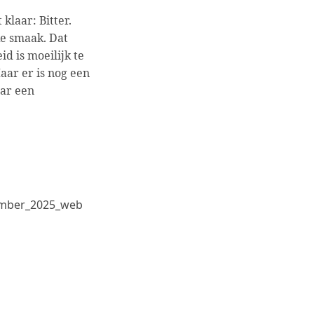
klaar: Bitter.
ke smaak. Dat
eid is moeilijk te
aar er is nog een
aar een
tember_2025_web