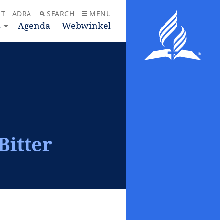
UT
ADRA
SEARCH
MENU
s
Agenda
Webwinkel
Bitter