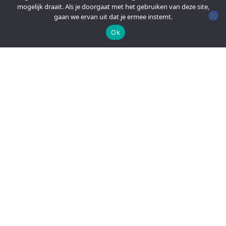
mogelijk draait. Als je doorgaat met het gebruiken van deze site,
gaan we ervan uit dat je ermee instemt.
Ok
An official website of the Seventh-day
Adventist Church.
FACEBOOK
YOUTUBE
PRIVACY
NEEM CONTACT OP