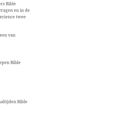
ers Bible
vragen en in de
perience twee
 een van
epen Bible
altijden Bible