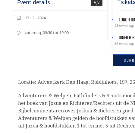
Tickets
Event details
AJV
17 - 2 - 2024
LUNCH BI
98 remaining
zaterdag, 09:30 tot 19:00
DINER BIB
96 remaining
SORR
Locatie: Adventkerk Den Haag, Robijnhorst 197, 2
Adventurers & Welpen, Pathfinders & Scouts moe
het boek van Jozua en Richteren/Rechters uit de N
Bijbelcommentaren over Joshua & Richteren goed t
Adventurers & Welpen gelden de hoofdstukken van
uit Jozua & hoofdstukken 1 tot en met 5 uit Rechter