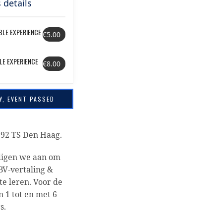
 details
BLE EXPERIENCE
€5.00
LE EXPERIENCE
€8.00
Y, EVENT PASSED
592 TS Den Haag.
digen we aan om
BV-vertaling &
e leren. Voor de
 1 tot en met 6
s.